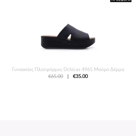
Γυναικείες Πλατφόρμες Dchicas 4965 Μαύρο Δέρμα
€65.00
|
€35.00