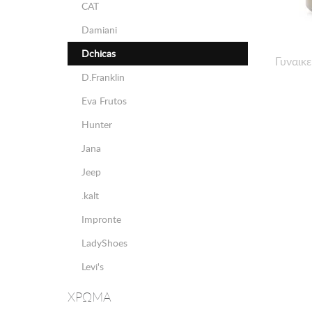
CAT
Damiani
Dchicas
Γυναικ
D.Franklin
Eva Frutos
Hunter
Jana
Jeep
.kalt
Impronte
LadyShoes
Levi's
Marco Tozzi
ΧΡΩΜΑ