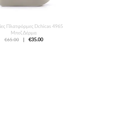
είες Πλατφόρμες Dchicas 4965
Μπεζ Δέρμα
|
€35.00
€65.00