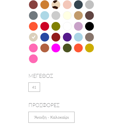
O-JOO
Oh!mysandals
O'neill
Renato Garini
Sea and City
S.Oliver
Tamaris
Alberto Guardiani
ΜΕΓΕΘΟΣ
Viguera
41
Wrangler
ΠΡΟΣΦΟΡΕΣ
'Ανοιξη - Καλοκαίρι