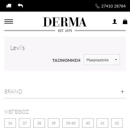
27410 28784
EST. 1975
Levi's
ΤΑΞΙΝΟΜΗΣΗ
BRAND
ΜΕΓΕΘΟΣ
36
37
38
39
39-40
40
41
42