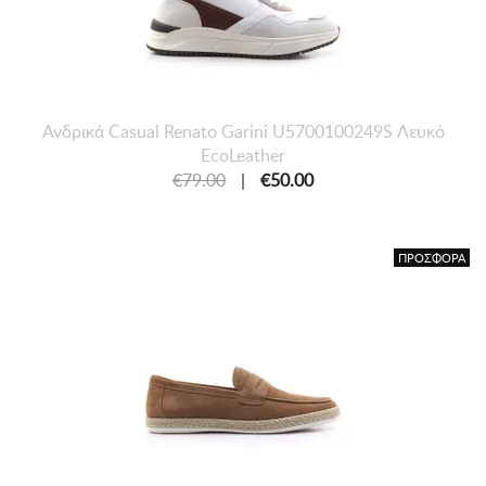
Ανδρικά Casual Renato Garini U5700100249S Λευκό
EcoLeather
€79.00
|
€50.00
ΠΡΟΣΦΟΡΑ