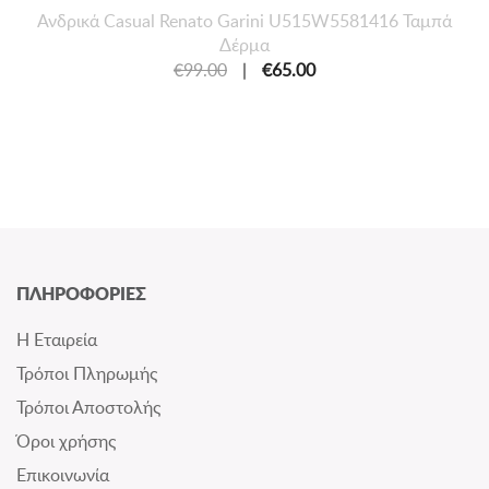
Ανδρικά Casual Renato Garini U515W5581416 Ταμπά
Δέρμα
€99.00
|
€65.00
ΠΛΗΡΟΦΟΡΙΕΣ
Η Εταιρεία
Τρόποι Πληρωμής
Τρόποι Αποστολής
Όροι χρήσης
Επικοινωνία