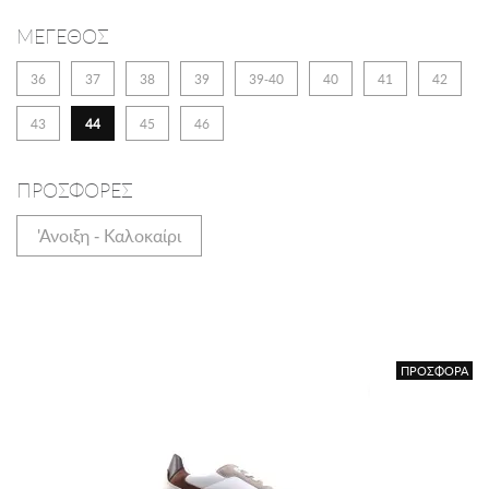
ΜΕΓΕΘΟΣ
36
37
38
39
39-40
40
41
42
43
44
45
46
ΠΡΟΣΦΟΡΕΣ
'Ανοιξη - Καλοκαίρι
ΠΡΟΣΦΟΡΑ