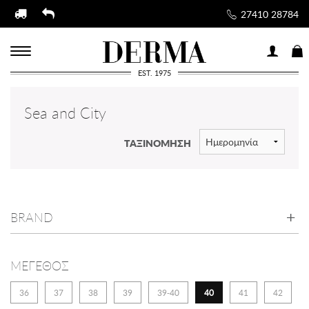
27410 28784
EST. 1975
Sea and City
ΤΑΞΙΝΟΜΗΣΗ
BRAND
ΜΕΓΕΘΟΣ
36
37
38
39
39-40
40
41
42