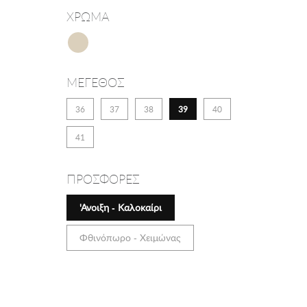
ΧΡΩΜΑ
ΜΕΓΕΘΟΣ
36
37
38
39
40
41
ΠΡΟΣΦΟΡΕΣ
'Ανοιξη - Καλοκαίρι
Φθινόπωρο - Χειμώνας