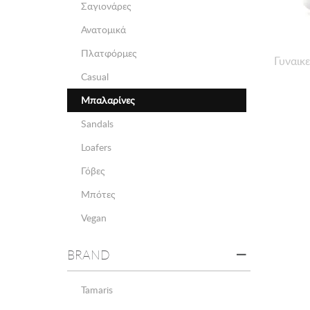
Σαγιονάρες
Ανατομικά
Πλατφόρμες
Γυναικ
Casual
Μπαλαρίνες
Sandals
Loafers
Γόβες
Μπότες
Vegan
BRAND
Tamaris