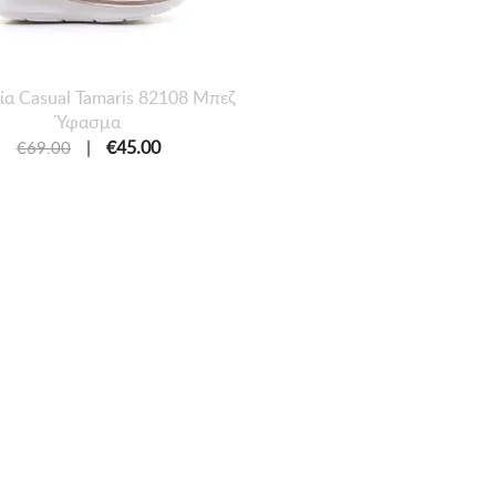
εία Casual Tamaris 82108 Μπεζ
Ύφασμα
|
€45.00
€69.00