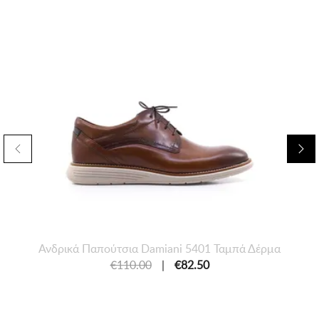
Ανδρικά Παπούτσια Damiani 5401 Ταμπά Δέρμα
€110.00
|
€82.50