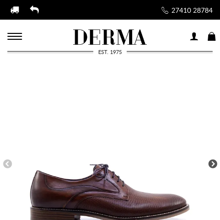
27410 28784
EST. 1975