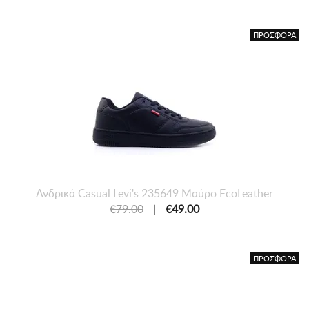
ΠΡΟΣΦΟΡΑ
Ανδρικά Casual Levi's 235649 Μαύρο EcoLeather
€79.00
|
€49.00
ΠΡΟΣΦΟΡΑ