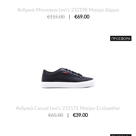
Ανδρικά Μποτάκια Levi's 232198 Μαύρο Δέρμα
€115.00
|
€69.00
ΠΡΟΣΦΟΡΑ
Ανδρικά Casual Levi's 231571 Μαύρο EcoLeather
€65.00
|
€39.00