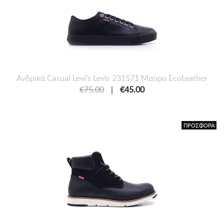
Ανδρικά Casual Levi's Levis 231571 Μαύρο EcoLeather
€75.00
|
€45.00
ΠΡΟΣΦΟΡΑ