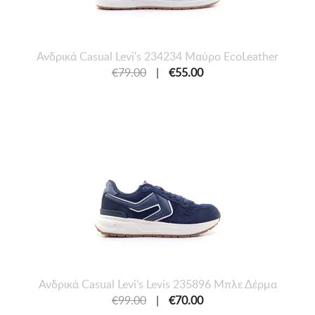
Ανδρικά Casual Levi's 234234 Μαύρο EcoLeather
€79.00
|
€55.00
Ανδρικά Casual Levi's Levis 235896 Μπλε Δέρμα
€99.00
|
€70.00