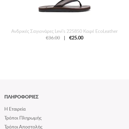
Ανδρικές Σαγιονάρες Levi's 225850 Καφέ EcoLeather
€36.00
|
€25.00
ΠΛΗΡΟΦΟΡΙΕΣ
Η Εταιρεία
Τρόποι Πληρωμής
Τρόποι Αποστολής