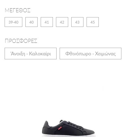
ΜΕΓΕΘΟΣ
39-40
40
41
42
43
45
ΠΡΟΣΦΟΡΕΣ
'Ανοιξη - Καλοκαίρι
Φθινόπωρο - Χειμώνας