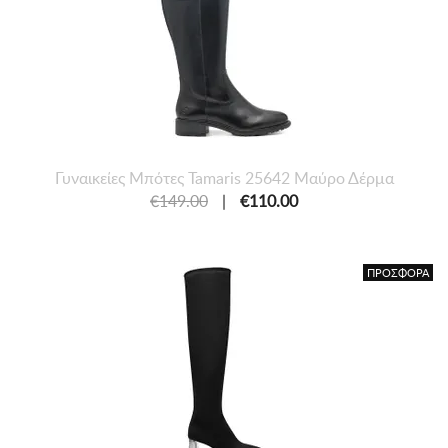
Γυναικείες Mπότες Tamaris 25642 Μαύρο Δέρμα
€149.00
|
€110.00
ΠΡΟΣΦΟΡΑ