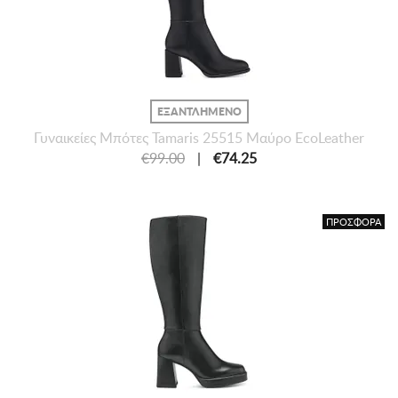
ΕΞΑΝΤΛΗΜΕΝΟ
Γυναικείες Mπότες Tamaris 25515 Μαύρο EcoLeather
€99.00
|
€74.25
ΠΡΟΣΦΟΡΑ