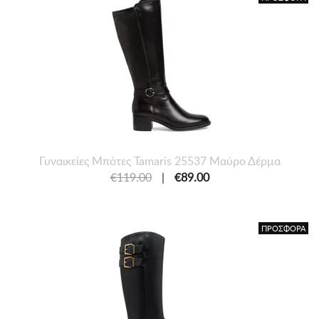
Γυναικείες Mπότες Tamaris 25537 Μαύρο Δέρμα
€119.00
|
€89.00
ΠΡΟΣΦΟΡΑ