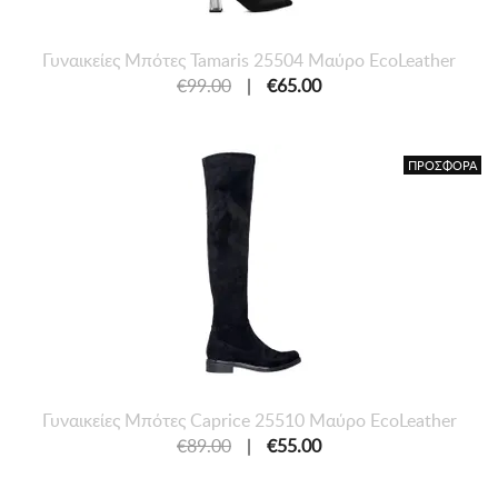
Γυναικείες Mπότες Tamaris 25504 Μαύρο EcoLeather
€99.00
|
€65.00
ΠΡΟΣΦΟΡΑ
Γυναικείες Mπότες Caprice 25510 Μαύρο EcoLeather
€89.00
|
€55.00