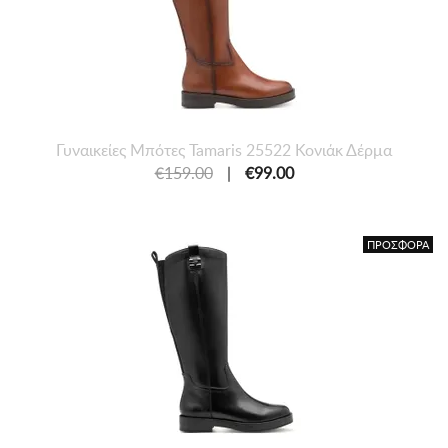
Γυναικείες Mπότες Tamaris 25522 Κονιάκ Δέρμα
€159.00
|
€99.00
ΠΡΟΣΦΟΡΑ