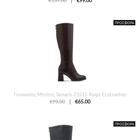
€139.00
|
€99.00
ΠΡΟΣΦΟΡΑ
Γυναικείες Mπότες Tamaris 25515 Καφέ EcoLeather
€99.00
|
€65.00
ΠΡΟΣΦΟΡΑ