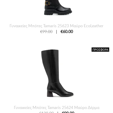
Γυναικείες Mπότες Tamaris 25623 Μαύρο EcoLeather
€99.00
|
€60.00
ΠΡΟΣΦΟΡΑ
Γυναικείες Mπότες Tamaris 25624 Μαύρο Δέρμα