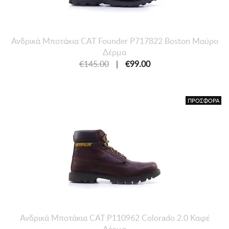
Ανδρικά Μποτάκια CAT Founder P717822 Boston Μαύρο
Δέρμα
€145.00
|
€99.00
ΠΡΟΣΦΟΡΑ
Ανδρικά Μποτάκια CAT P110962 Colorado 2.0 Καφέ