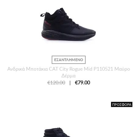
ΕΞΑΝΤΛΗΜΕΝΟ
Ανδρικά Μποτάκια CAT City Rogue Mid P110521 Μαύρο
Δέρμα
€120.00
|
€79.00
ΠΡΟΣΦΟΡΑ