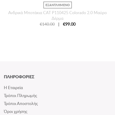
ΕΞΑΝΤΛΗΜΕΝΟ
Ανδρικά Μποτάκια CAT P110425 Colorado 2.0 Μαύρο
Δέρμα
€140.00
|
€99.00
ΠΛΗΡΟΦΟΡΙΕΣ
Η Εταιρεία
Τρόποι Πληρωμής
Τρόποι Αποστολής
Όροι χρήσης