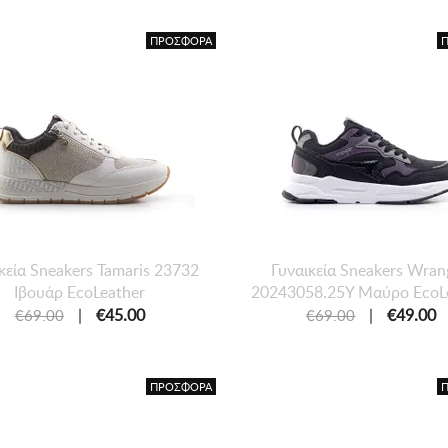
ΠΡΟΣΦΟΡΑ
κεία Sneakers Tamaris 23732
Γυναικεία Sneakers Wran
Ιβουάρ EcoLeather
20243058.25Y Μαύρο EcoL
|
€45.00
|
€49.00
€69.00
€69.00
ΠΡΟΣΦΟΡΑ