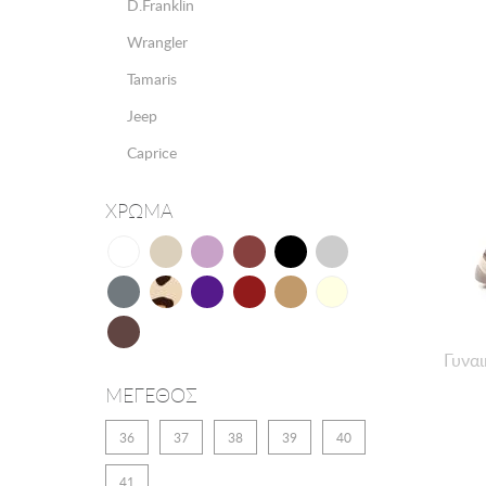
D.Franklin
Wrangler
Tamaris
Jeep
Caprice
ΧΡΩΜΑ
Γυναι
ΜΕΓΕΘΟΣ
36
37
38
39
40
41