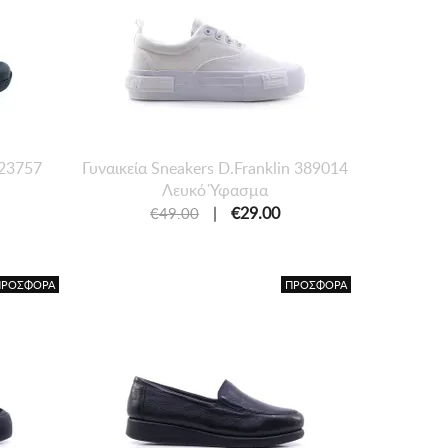
 23757
Γυναικεία Sneakers D.Franklin 389014
Λευκό Ύφασμα
|
€29.00
€49.00
ΠΡΟΣΦΟΡΑ
ΠΡΟΣΦΟΡΑ