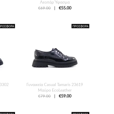
Λεοπάρ Ύφασμα
|
€55.00
€69.00
ΠΡΟΣΦΟΡΑ
ΠΡΟΣΦΟΡΑ
23302
Γυναικεία Casual Tamaris 23619
Μαύρο EcoLeather
|
€59.00
€79.00