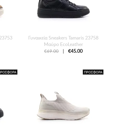
 23753
Γυναικεία Sneakers Tamaris 23758
Μαύρο EcoLeather
|
€45.00
€69.00
ΠΡΟΣΦΟΡΑ
ΠΡΟΣΦΟΡΑ