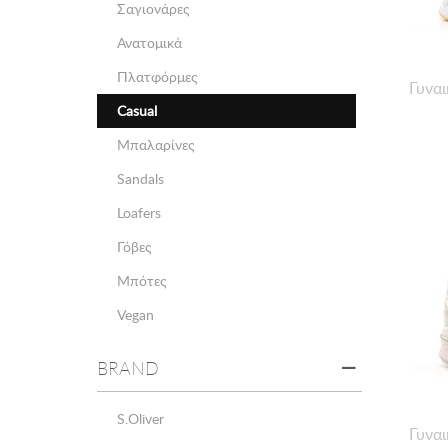
Σαγιονάρες
Ανατομικά
Πλατφόρμες
Γυναι
Casual
Μπαλαρίνες
Sandals
Loafers
Γόβες
Μπότες
Vegan
BRAND
S.Oliver
Γυναι