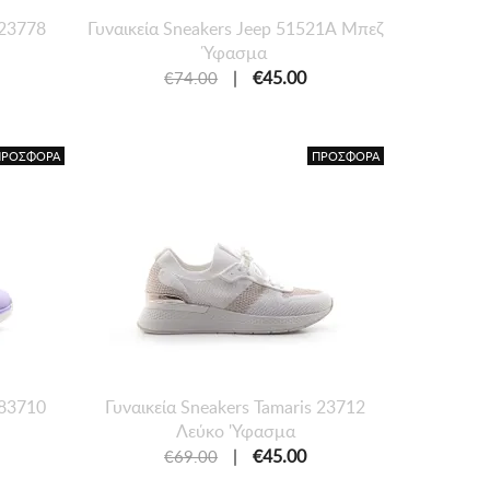
 23778
Γυναικεία Sneakers Jeep 51521Α Μπεζ
Ύφασμα
|
€45.00
€74.00
ΠΡΟΣΦΟΡΑ
ΠΡΟΣΦΟΡΑ
 83710
Γυναικεία Sneakers Tamaris 23712
Λεύκο 'Υφασμα
|
€45.00
€69.00