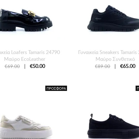
ικεία Loafers Tamaris 24790
Γυναικεία Sneakers Tamaris
Μαύρο EcoLeather
Μαύρο Συνθετικό
|
€50.00
|
€65.00
€69.00
€89.00
ΠΡΟΣΦΟΡΑ