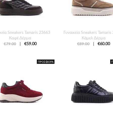
κεία Sneakers Tamaris 23663
Γυναικεία Sneakers Tamaris
Καφέ Δέρμα
Κάμελ Δέρμα
|
€59.00
|
€60.00
€79.00
€89.00
ΠΡΟΣΦΟΡΑ