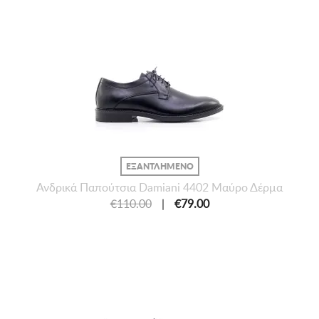
ΕΞΑΝΤΛΗΜΕΝΟ
Ανδρικά Παπούτσια Damiani 4402 Μαύρο Δέρμα
€110.00
|
€79.00