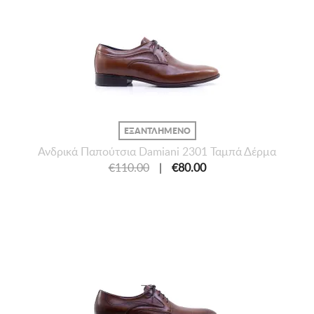
ΕΞΑΝΤΛΗΜΕΝΟ
Ανδρικά Παπούτσια Damiani 2301 Ταμπά Δέρμα
€110.00
|
€80.00