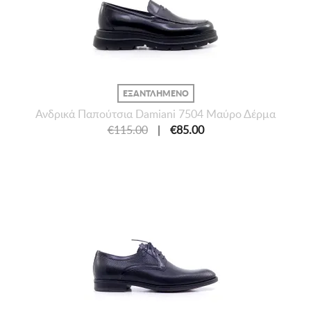
ΕΞΑΝΤΛΗΜΕΝΟ
Ανδρικά Παπούτσια Damiani 7504 Μαύρο Δέρμα
€115.00
|
€85.00