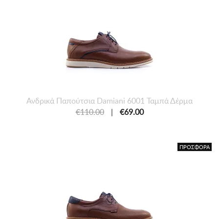
Ανδρικά Παπούτσια Damiani 6001 Ταμπά Δέρμα
€110.00
|
€69.00
ΠΡΟΣΦΟΡΑ