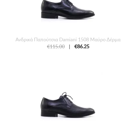
Ανδρικά Παπούτσια Damiani 1508 Μαύρο Δέρμα
€115.00
|
€86.25