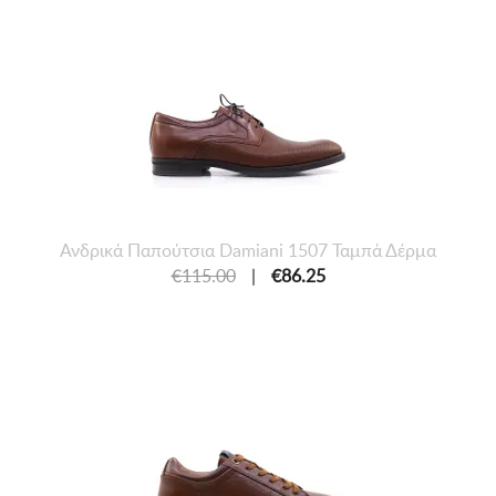
Ανδρικά Παπούτσια Damiani 1507 Ταμπά Δέρμα
€115.00
|
€86.25