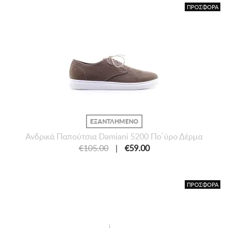
ΠΡΟΣΦΟΡΑ
ΕΞΑΝΤΛΗΜΕΝΟ
Ανδρικά Παπούτσια Damiani 5200 Πο΄ύρο Δέρμα
€105.00
|
€59.00
ΠΡΟΣΦΟΡΑ