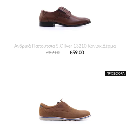
Ανδρικά Παπούτσια S.Oliver 13210 Κονιάκ Δέρμα
€89.00
|
€59.00
ΠΡΟΣΦΟΡΑ