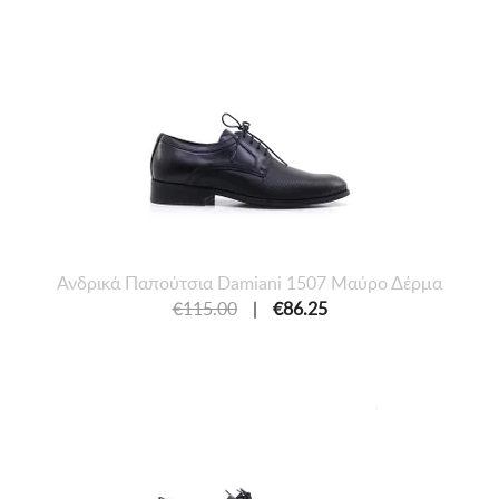
Ανδρικά Παπούτσια Damiani 1507 Μαύρο Δέρμα
€115.00
|
€86.25