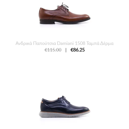
Ανδρικά Παπούτσια Damiani 1508 Ταμπά Δέρμα
€115.00
|
€86.25