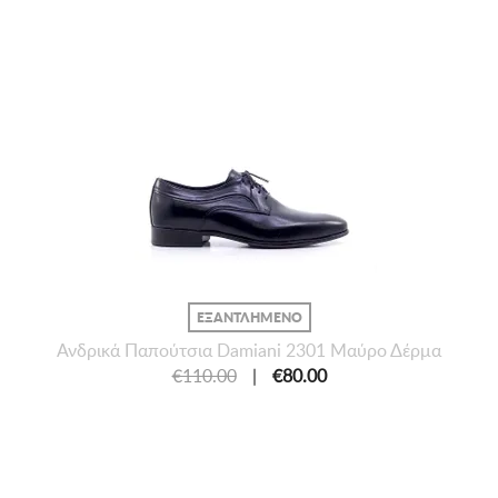
ΕΞΑΝΤΛΗΜΕΝΟ
Ανδρικά Παπούτσια Damiani 2301 Μαύρο Δέρμα
€110.00
|
€80.00