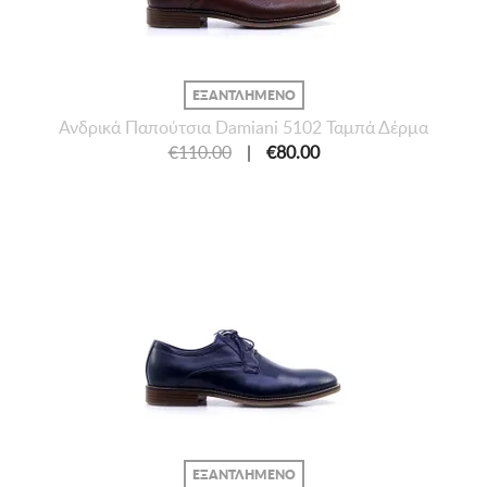
ΕΞΑΝΤΛΗΜΕΝΟ
Ανδρικά Παπούτσια Damiani 5102 Ταμπά Δέρμα
€110.00
|
€80.00
ΕΞΑΝΤΛΗΜΕΝΟ