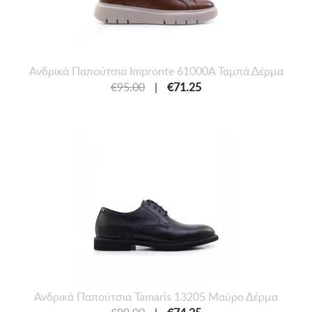
Ανδρικά Παπούτσια Impronte 61000A Ταμπά Δέρμα
€95.00
|
€71.25
Ανδρικά Παπούτσια Tamaris 13205 Μαύρο Δέρμα