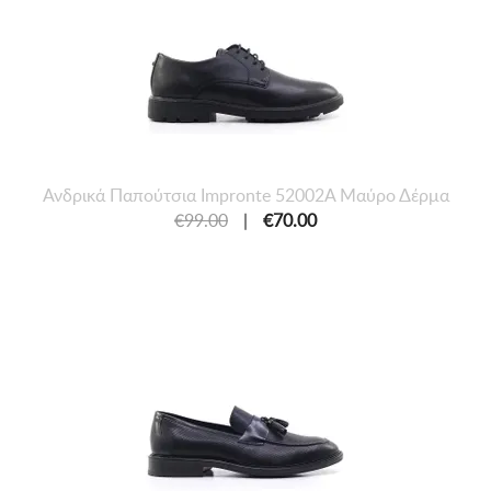
Ανδρικά Παπούτσια Impronte 52002A Μαύρο Δέρμα
€99.00
|
€70.00