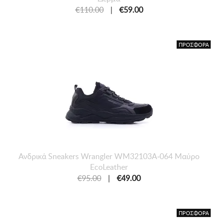
€110.00
|
€59.00
ΠΡΟΣΦΟΡΑ
Ανδρικά Sneakers Wrangler WM32103A-064 Μαύρο
EcoLeather
€95.00
|
€49.00
ΠΡΟΣΦΟΡΑ