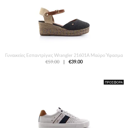
Γυναικείες Εσπαντρίγιες Wrangler 21601A Μαύρο Ύφασμα
€59.00
|
€39.00
ΠΡΟΣΦΟΡΑ