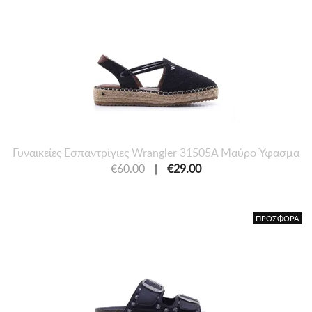
Γυναικείες Εσπαντρίγιες Wrangler 31505A Μαύρο Ύφασμα
€60.00
|
€29.00
ΠΡΟΣΦΟΡΑ