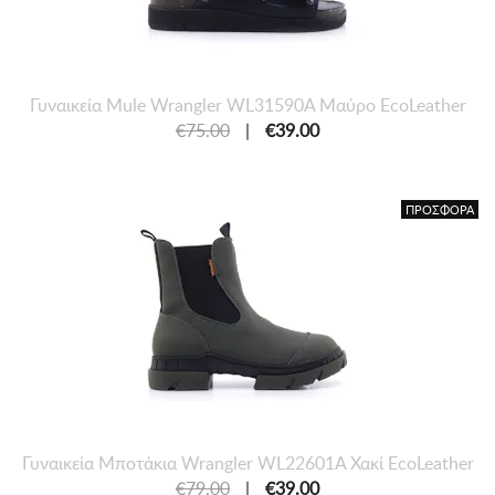
Γυναικεία Mule Wrangler WL31590A Μαύρο EcoLeather
€75.00
|
€39.00
ΠΡΟΣΦΟΡΑ
Γυναικεία Μποτάκια Wrangler WL22601A Χακί EcoLeather
€79.00
|
€39.00