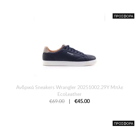
ΠΡΟΣΦΟΡΑ
Ανδρικά Sneakers Wrangler 20251002.29Y Μπλε
EcoLeather
€69.00
|
€45.00
ΠΡΟΣΦΟΡΑ