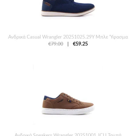
Ανδρικά Casual Wrangler 20251025.29Y Μπλε 'Υφασμα
€79.00
|
€59.25
Ανδρικά Sneakers Wrangler 20251001.JCU Ταμπά