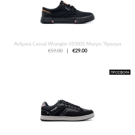
Ανδρικά Casual Wrangler 01000S Μαύρο 'Υφασμα
€59.00
|
€29.00
ΠΡΟΣΦΟΡΑ