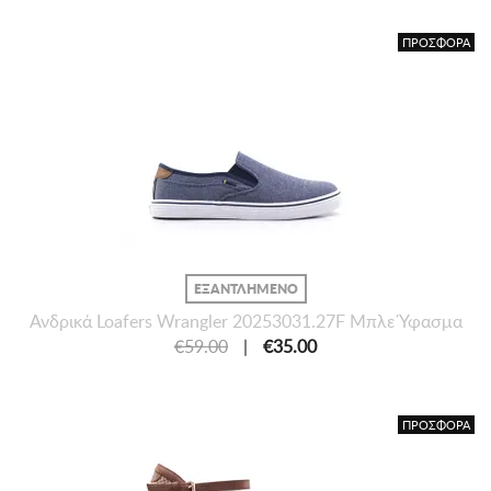
ΠΡΟΣΦΟΡΑ
ΕΞΑΝΤΛΗΜΕΝΟ
Ανδρικά Loafers Wrangler 20253031.27F Μπλε Ύφασμα
€59.00
|
€35.00
ΠΡΟΣΦΟΡΑ