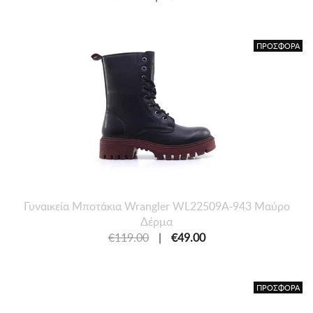
ΠΡΟΣΦΟΡΑ
Γυναικεία Μποτάκια Wrangler WL22509A-943 Μαύρο
Δέρμα
€119.00
|
€49.00
ΠΡΟΣΦΟΡΑ