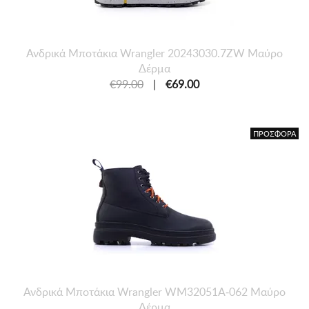
Ανδρικά Μποτάκια Wrangler 20243030.7ZW Μαύρο
Δέρμα
€99.00
|
€69.00
ΠΡΟΣΦΟΡΑ
Ανδρικά Μποτάκια Wrangler WM32051A-062 Μαύρο
Δέρμα