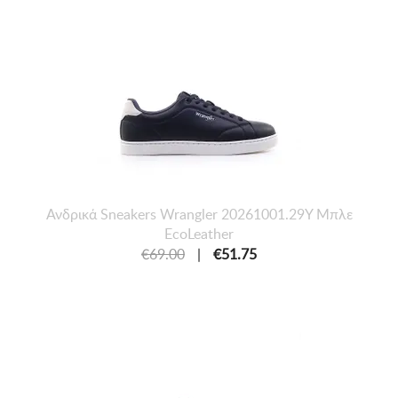
Ανδρικά Sneakers Wrangler 20261001.29Y Μπλε
EcoLeather
€69.00
|
€51.75