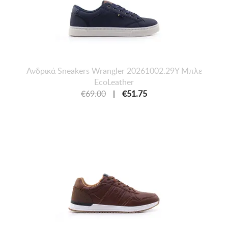
Ανδρικά Sneakers Wrangler 20261002.29Y Μπλε
EcoLeather
€69.00
|
€51.75