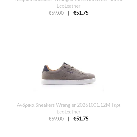
EcoLeather
€69.00
|
€51.75
Ανδρικά Sneakers Wrangler 20261001.12M Γκρι
EcoLeather
€69.00
|
€51.75