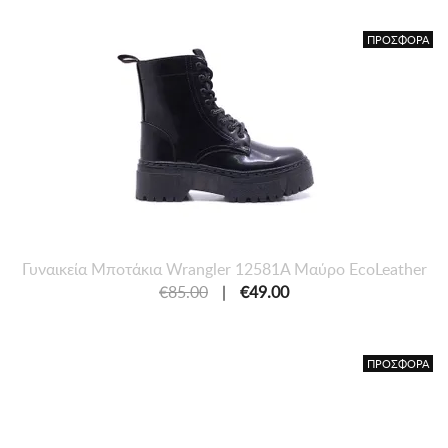
ΠΡΟΣΦΟΡΑ
Γυναικεία Μποτάκια Wrangler 12581A Μαύρο EcoLeather
€85.00
|
€49.00
ΠΡΟΣΦΟΡΑ