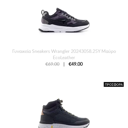
Γυναικεία Sneakers Wrangler 20243058.25Y Μαύρο
EcoLeather
€69.00
|
€49.00
ΠΡΟΣΦΟΡΑ