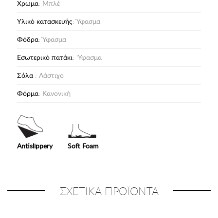
Χρωμα
: Μπλέ
Υλικό κατασκευής
: Ύφασμα
Φόδρα
: Ύφασμα
Eσωτερικό πατάκι
: 'Υφασμα
Σόλα
: Λάστιχο
Φόρμα
: Κανονική
Antislippery
Soft Foam
ΣΧΕΤΙΚΑ ΠΡΟΪΟΝΤΑ