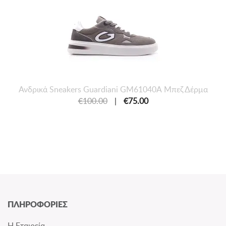
Ανδρικά Sneakers Guardiani GM61040Α Μπεζ Δέρμα
€100.00
|
€75.00
ΠΛΗΡΟΦΟΡΙΕΣ
Η Εταιρεία