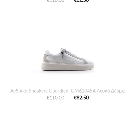
€110.00
|
€82.50
Ανδρικά Sneakers Guardiani GM61045Α Λευκό Δέρμα
€110.00
|
€82.50