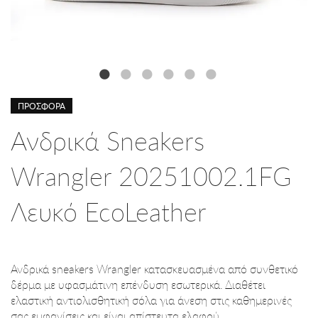
ΠΡΟΣΦΟΡΑ
Ανδρικά Sneakers
Wrangler 20251002.1FG
Λευκό EcoLeather
Ανδρικά sneakers Wrangler κατασκευασμένα από συνθετικό
δέρμα με υφασμάτινη επένδυση εσωτερικά. Διαθέτει
ελαστική αντιολισθητική σόλα για άνεση στις καθημερινές
σας εμφανίσεις και είναι απίστευτα ελαφρύ.