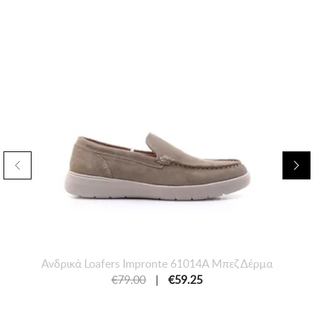
Ανδρικά Loafers Impronte 61014A Μπεζ Δέρμα
€79.00
|
€59.25