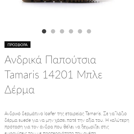
ΠΡΟΣΦΟΡΑ
Ανδρικά Παπούτσια
Tamaris 14201 Μπλε
Δέρμα
Ανδρικό δερμάτινο loafer της εταιρείας Tamaris. Σε γα΄λάζιο
δέρμα suede για να μην χάσει ποτέ την αξία του. Η καλύτερη
πρόταση για τον άνδρα που θέλει να ξεχωρίζει στις
εμφανίσεις του με προτεραιότητα την ανέση.