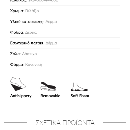
Χρωμα
: Γαλάζιο
Υλικό κατασκευής
: Δέρμα
Φόδρα
: Δέρμα
Eσωτερικό πατάκι
: Δέρμα
Σόλα
: Λάστιχο
Φόρμα
: Κανονική
Antislippery
Removable
Soft Foam
ΣΧΕΤΙΚΑ ΠΡΟΪΟΝΤΑ