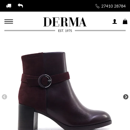
27410 28784
EST. 1975