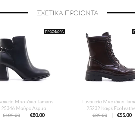
ΣΧΕΤΙΚΑ ΠΡΟΪΟΝΤΑ
ΠΡΟΣΦΟΡΑ
ναικεία Mποτάκια Tamaris
Γυναικεία Mποτάκια Tama
25346 Μαύρο Δέρμα
25232 Καφέ EcoLeathe
|
€80.00
|
€55.00
€109.00
€89.00