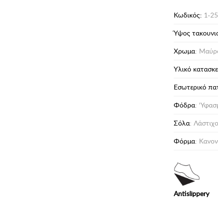
Κωδικός:
1-25
Ύψος τακουνι
Χρωμα
: Μαύρ
Υλικό κατασκ
Eσωτερικό πα
Φόδρα
: 'Υφασ
Σόλα
: Λάστιχ
Φόρμα
: Κανον
Antislippery