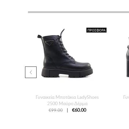
ΠΡΟΣΦΟΡΑ
Γυναικεία Μποτάκια LadyShoes
Γυ
2500 Μαύρο Δέρμα
|
€60.00
€99.00