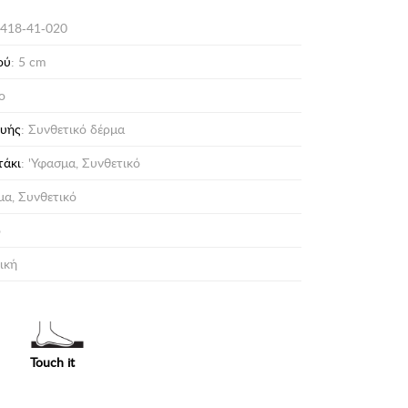
418-41-020
ού
: 5 cm
ο
ευής
: Συνθετικό δέρμα
τάκι
: 'Υφασμα, Συνθετικό
μα, Συνθετικό
ο
ική
Touch it