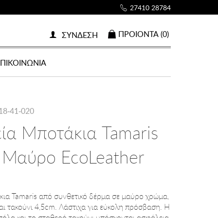
27410 28784
ΠΡΟΙOΝΤΑ (0)
ΣΥΝΔΕΣΗ
ΕΠΙΚΟΙΝΩΝΙΑ
18-41-020
εία Mποτάκια Tamaris
 Μαύρο EcoLeather
άκια Tamaris από συνθετικό δέρμα σε μαύρο χρώμα,
αι τακούνι 4,5cm. Λάστιχα για εύκολη πρόσβαση. Η
 σόλα και το σταθερό τακούνι υπόσχονται ασφάλεια