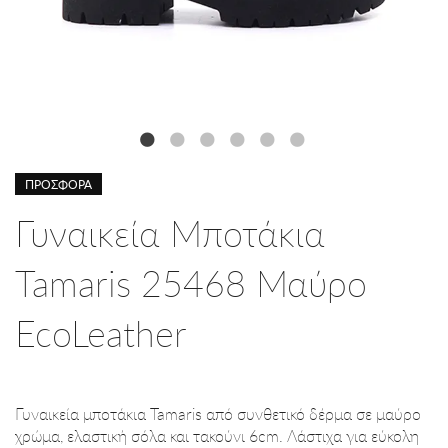
ΠΡΟΣΦΟΡΑ
Γυναικεία Mποτάκια
Tamaris 25468 Μαύρο
EcoLeather
Γυναικεία μποτάκια Tamaris από συνθετικό δέρμα σε μαύρο
χρώμα, ελαστική σόλα και τακούνι 6cm. Λάστιχα για εύκολη