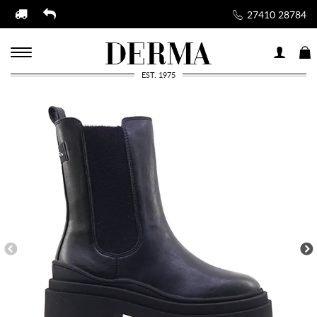
27410 28784
EST. 1975