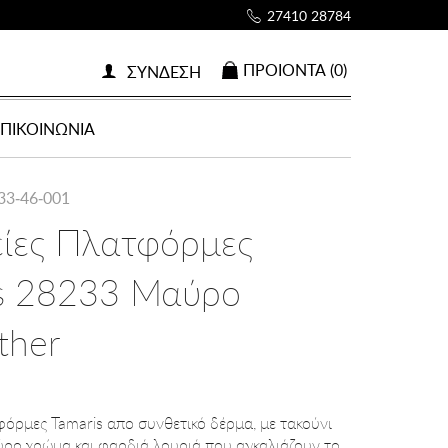
27410 28784
ΠΡΟΙOΝΤΑ (0)
ΣΥΝΔΕΣΗ
ΕΠΙΚΟΙΝΩΝΙΑ
33-46-001
είες Πλατφόρμες
is 28233 Μαύρο
ther
φόρμες Tamaris απο συνθετικό δέρμα, με τακούνι
ύρο χρώμα και φαρδιά λουριά που αγκαλιάζουν το