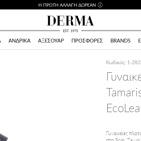
Η ΠΡΩΤΗ ΑΛΛΑΓΗ ΔΩΡΕΑΝ
EST. 1975
Α
ΑΝΔΡΙΚΑ
ΑΞΕΣΟΥΑΡ
ΠΡΟΣΦΟΡΕΣ
BRANDS
Κωδικός: 1-282
Γυναικ
Tamar
EcoLea
Γυναικείες πλατ
στα 5cm. Σε μα