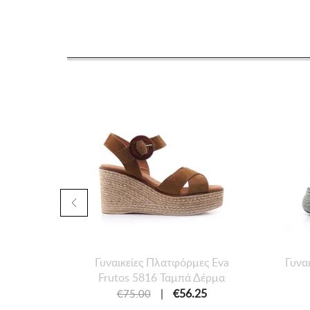
Γυναικείες Πλατφόρμες Eva
Γυνα
Frutos 5816 Ταμπά Δέρμα
|
€56.25
€75.00