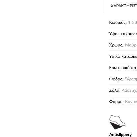
ΧΑΡΑΚΤΗΡΙΣ
Κωδικός:
1-28
Ύψος τακουνι
Χρωμα
: Μαύρ
Υλικό κατασκ
Eσωτερικό πα
Φόδρα
: 'Υφασ
Σόλα
: Λάστιχ
Φόρμα
: Κανον
Antislippery