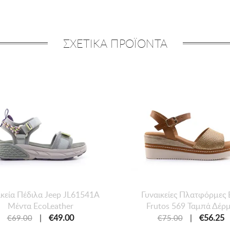
ΣΧΕΤΙΚΑ ΠΡΟΪΟΝΤΑ
ικεία Πέδιλα Jeep JL61541A
Γυναικείες Πλατφόρμες 
Μέντα EcoLeather
Frutos 569 Ταμπά Δέρ
|
€49.00
|
€56.25
€69.00
€75.00