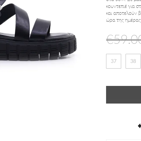
κουντεπιέ για σ
και αποτελούν β
ώρα της ημέρας
€59.0
37
38