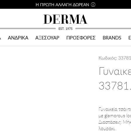
Η ΠΡΩΤΗ ΑΛΛΑΓΗ ΔΩΡΕΑΝ
EST. 1975
Α
ΑΝΔΡΙΚΑ
ΑΞΕΣΟΥΑΡ
ΠΡΟΣΦΟΡΕΣ
BRANDS
Κωδικός: 3378
Γυναικ
33781.
Γυναικεία τσάντ
με glamorous loo
Διαστάσεις: Μήκ
λουράκι.