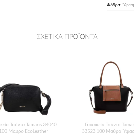
Φόδρα
: 'Υφα
ΣΧΕΤΙΚΑ ΠΡΟΪΟΝΤΑ
ικεία Τσάντα Tamaris 34040-
Γυναικεία Τσάντα Tamar
100 Μαύρο EcoLeather
33523.100 Μαύρο 'Υφα