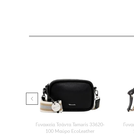
Γυναικεία Τσάντα Tamaris 33620-
Γυνα
100 Μαύρο EcoLeather