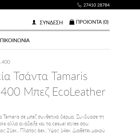
27410 28784
ΠΡΟΙOΝΤΑ (0)
ΣΥΝΔΕΣΗ
ΕΠΙΚΟΙΝΩΝΙΑ
1.400
εία Τσάντα Tamaris
400 Μπεζ EcoLeather
α Tamaris σε μπεζ συνθετικό δέρμα. Συνδύασε τη
ks αλλά ανάδειξε και τα casual styles σου.
ος 21εκ., Πλάτος 6εκ., Ύψος 14εκ. Διαθέτει μακρύ