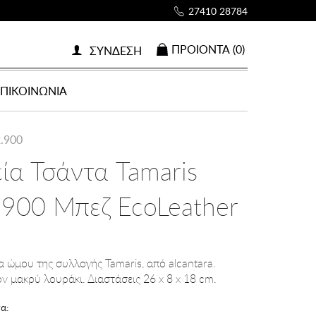
27410 28784
ΠΡΟΙOΝΤΑ (0)
ΣΥΝΔΕΣΗ
ΕΠΙΚΟΙΝΩΝΙΑ
2.900
εία Τσάντα Tamaris
900 Μπεζ EcoLeather
α ώμου της συλλογής Tamaris, από alcantara.
ον μακρύ λουράκι. Διαστάσεις 26 x 8 x 18 cm.
α: