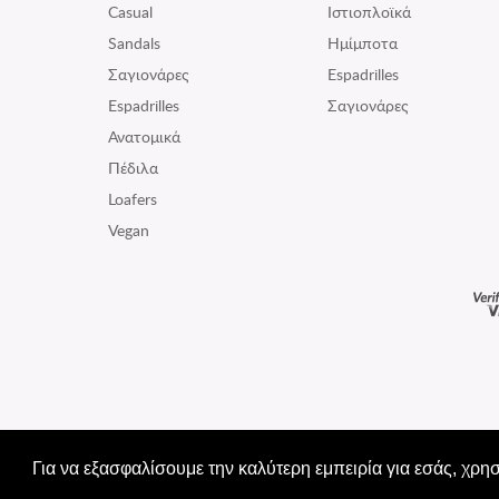
Casual
Ιστιοπλοϊκά
Sandals
Ημίμποτα
Σαγιονάρες
Espadrilles
Espadrilles
Σαγιονάρες
Ανατομικά
Πέδιλα
Loafers
Vegan
Για να εξασφαλίσουμε την καλύτερη εμπειρία για εσάς, χρη