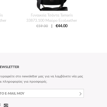
is
Γυναικεία Τσάντα Tamaris
Γυν
ther
33873.100 Μαύρο EcoLeather
3352
|
€44.00
€59.00
EWSLETTER
γγραφείτε στο newsletter μας για να λαμβάνετε νέα μας
αι πληροφορίες για προσφορές.