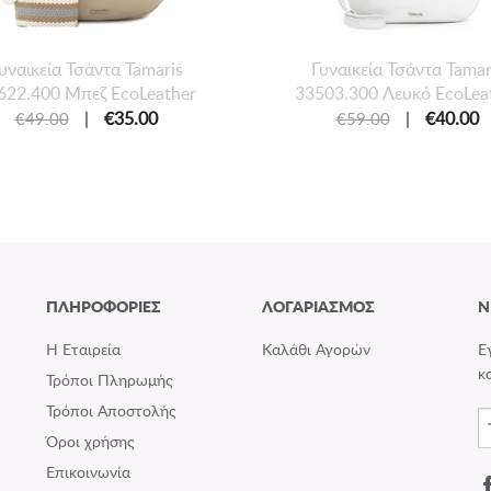
υναικεία Τσάντα Tamaris
Γυναικεία Τσάντα Tamar
622.400 Μπεζ EcoLeather
33503.300 Λευκό EcoLea
|
€35.00
|
€40.00
€49.00
€59.00
ΠΛΗΡΟΦΟΡΙΕΣ
ΛΟΓΑΡΙΑΣΜΟΣ
N
Η Εταιρεία
Καλάθι Αγορών
Ε
κ
Τρόποι Πληρωμής
Τρόποι Αποστολής
Όροι χρήσης
Επικοινωνία