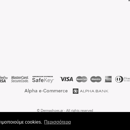
© Dermashoes.gr - All rights reserved
Handcrafted with ❤ by
Radical Elements
σιμοποιούμε cookies.
Περισσότερα