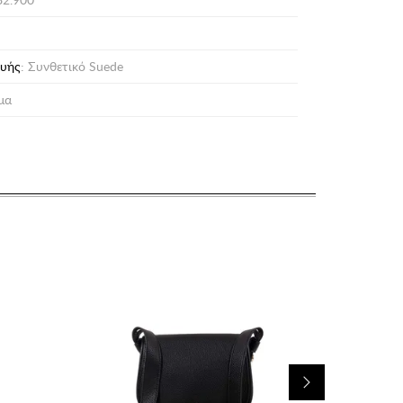
ευής
: Συνθετικό Suede
σμα