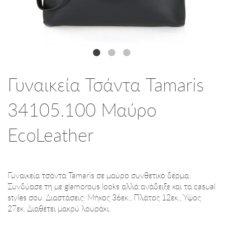
Γυναικεία Τσάντα Tamaris
34105.100 Μαύρο
EcoLeather
Γυναικεία τσάντα Tamaris σε μαύρο συνθετικό δέρμα.
Συνδύασε τη με glamorous looks αλλά ανάδειξε και τα casual
styles σου. Διαστάσεις: Μήκος 36εκ., Πλάτος 12εκ., Ύψος
27εκ. Διαθέτει μακρύ λουράκι.