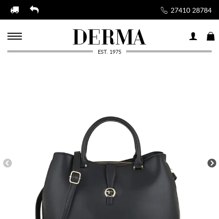
27410 28784
EST. 1975