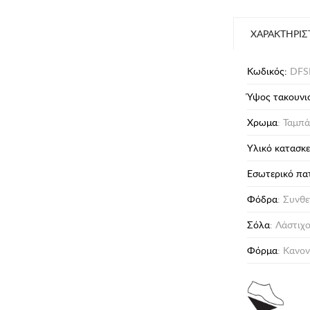
ΧΑΡΑΚΤΗΡΙΣ
Κωδικός:
DFS
Ύψος τακουνι
Χρωμα
: Ταμπ
Υλικό κατασκ
Eσωτερικό πα
Φόδρα
: Συνθε
Σόλα
: Λάστιχ
Φόρμα
: Κανον