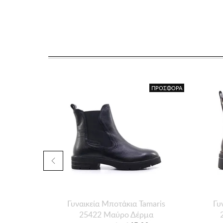
ΠΡΟΣΦΟΡΑ
Γυναικεία Mποτάκια Tamaris
Γυ
25422 Μαύρο Δέρμα