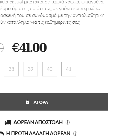
ικεία casual μποτάκια σε ταμπά χρώμα, φτιαγμένα
έρμα άριστης ποιότητας με γούνα εσωτερικά και
τασκευή του σε συνδυασμό με την αντιολισθητική
ύν κατάλληλο για τις καθημερινές σας
0
|
€41.00
38
39
40
41
ΑΓΟΡΑ
ΔΩΡΕΑΝ ΑΠΟΣΤΟΛΗ
Η ΠΡΩΤΗ ΑΛΛΑΓΗ ΔΩΡΕΑΝ