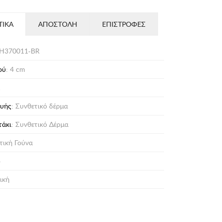
ΤΙΚΑ
ΑΠΟΣΤΟΛΗ
ΕΠΙΣΤΡΟΦΕΣ
H370011-BR
ού
: 4 cm
ά
ευής
: Συνθετικό δέρμα
τάκι
: Συνθετικό Δέρμα
τική Γούνα
ο
ική