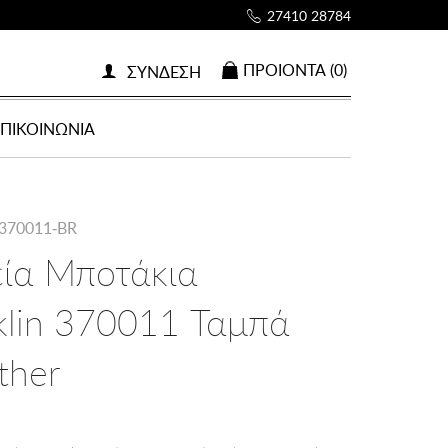
27410 28784
ΠΡΟΙOΝΤΑ (0)
ΣΥΝΔΕΣΗ
ΕΠΙΚΟΙΝΩΝΙΑ
H370011-BR
εία Μποτάκια
klin 370011 Ταμπά
ther