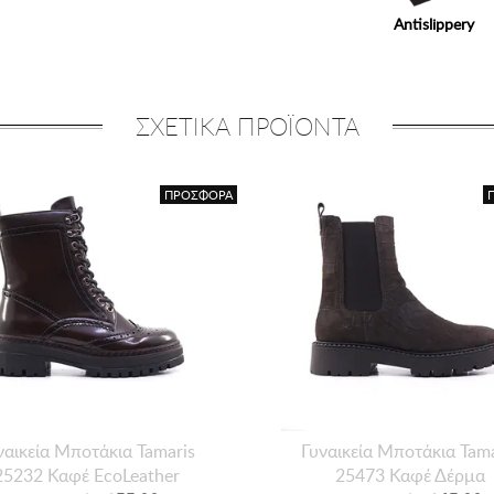
Antislippery
ΣΧΕΤΙΚΑ ΠΡΟΪΟΝΤΑ
ΠΡΟΣΦΟΡΑ
ναικεία Mποτάκια Tamaris
Γυναικεία Mποτάκια Tama
25232 Καφέ EcoLeather
25473 Καφέ Δέρμα