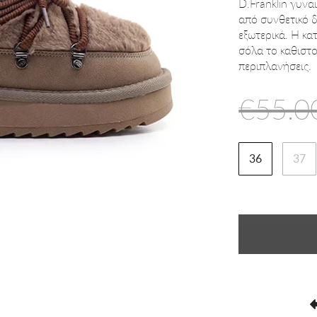
D.Franklin γυνα
από συνθετικό δ
εξωτερικά. Η κα
σόλα το καθιστο
περιπλανήσεις.
€55.0
36
37