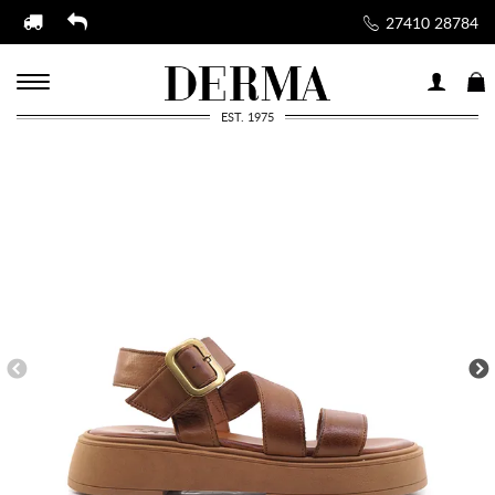
27410 28784
EST. 1975