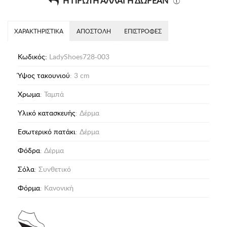
Η ΠΡΩΤΗ ΑΛΛΑΓΗ ΔΩΡΕΑΝ
ΧΑΡΑΚΤΗΡΙΣΤΙΚΑ
ΑΠΟΣΤΟΛΗ
ΕΠΙΣΤΡΟΦΕΣ
Κωδικός:
LadyShoes728-003
Ύψος τακουνιού
: 3 cm
Χρωμα
: Ταμπά
Υλικό κατασκευής
: Δέρμα
Eσωτερικό πατάκι
: Δέρμα
Φόδρα
: Δέρμα
Σόλα
: Συνθετικό
Φόρμα
: Κανονική