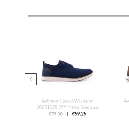
Ανδρικά Casual Wrangler
Αν
20251025.29Y Μπλε 'Υφασμα
|
€59.25
€79.00