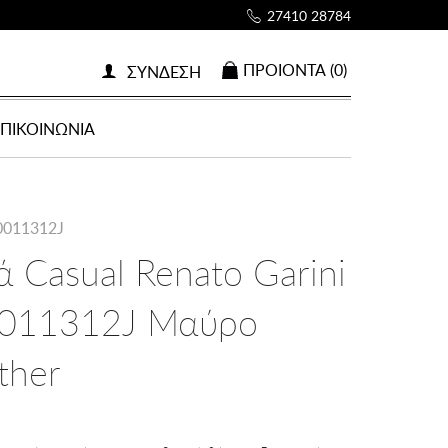
27410 28784
ΠΡΟΙOΝΤΑ (0)
ΣΥΝΔΕΣΗ
ΕΠΙΚΟΙΝΩΝΙΑ
0011312J
ά Casual Renato Garini
011312J Μαύρο
ther