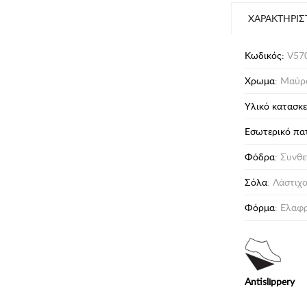
ΧΑΡΑΚΤΗΡΙΣ
Κωδικός:
V57
Χρωμα
: Μαύρ
Υλικό κατασκ
Eσωτερικό πα
Φόδρα
: Συνθ
Σόλα
: Λάστιχ
Φόρμα
: Ελαφ
Antislippery