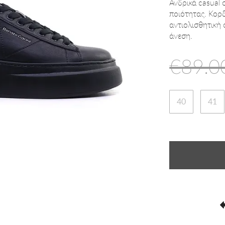
Ανδρικά casual 
ποιότητας. Κορδ
αντιολισθητική
άνεση.
€89.0
40
41