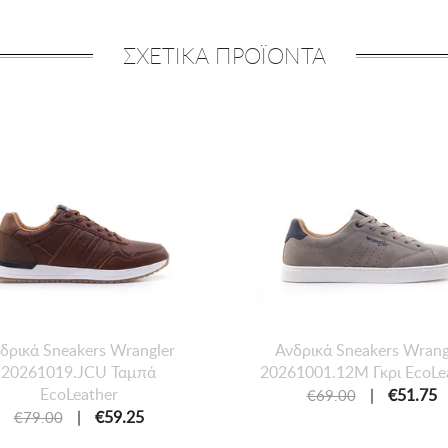
ΣΧΕΤΙΚΑ ΠΡΟΪΟΝΤΑ
δρικά Sneakers Wrangler
Ανδρικά Sneakers Wrang
20261019.JCU Ταμπά
20261001.12M Γκρι EcoLe
EcoLeather
|
€51.75
€69.00
|
€59.25
€79.00