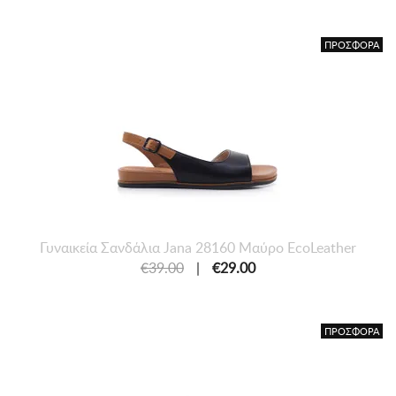
ΠΡΟΣΦΟΡΑ
Γυναικεία Σανδάλια Jana 28160 Μαύρο EcoLeather
€39.00
|
€29.00
ΠΡΟΣΦΟΡΑ