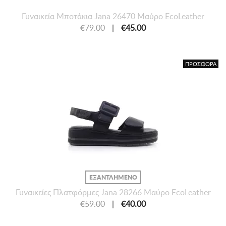
Γυναικεία Μποτάκια Jana 26470 Μαύρο EcoLeather
€79.00
|
€45.00
ΠΡΟΣΦΟΡΑ
ΕΞΑΝΤΛΗΜΕΝΟ
Γυναικείες Πλατφόρμες Jana 28266 Μαύρο EcoLeather
€59.00
|
€40.00