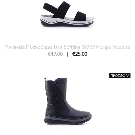
Γυναικεία Πλατφόρμα Jana Softline 28769 Μαύρο Ύφασμα
€49.00
|
€25.00
ΠΡΟΣΦΟΡΑ