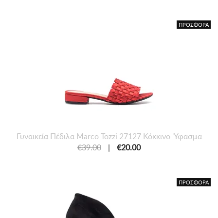
ΠΡΟΣΦΟΡΑ
Γυναικεία Πέδιλα Marco Tozzi 27127 Κόκκινο 'Υφασμα
€39.00
|
€20.00
ΠΡΟΣΦΟΡΑ