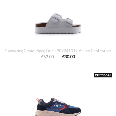
Γυναικείες Σαγιονάρες Oneil 902241019 Λευκό EcoLeather
€52.00
|
€30.00
ΠΡΟΣΦΟΡΑ