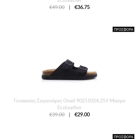
EcoLeather
€49.00
|
€36.75
ΠΡΟΣΦΟΡΑ
Γυναικείες Σαγιονάρες Oneil 90251024.25Y Μαύρο
EcoLeather
€39.00
|
€29.00
ΠΡΟΣΦΟΡΑ