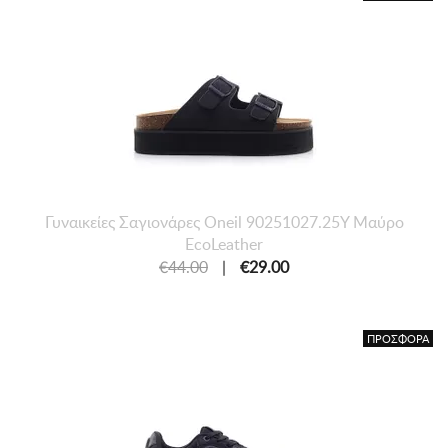
Γυναικείες Σαγιονάρες Oneil 90251027.25Y Μαύρο
EcoLeather
€44.00
|
€29.00
ΠΡΟΣΦΟΡΑ