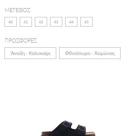
ΜΕΓΕΘΟΣ
40
41
42
43
44
45
ΠΡΟΣΦΟΡΕΣ
'Ανοιξη - Καλοκαίρι
Φθινόπωρο - Χειμώνας