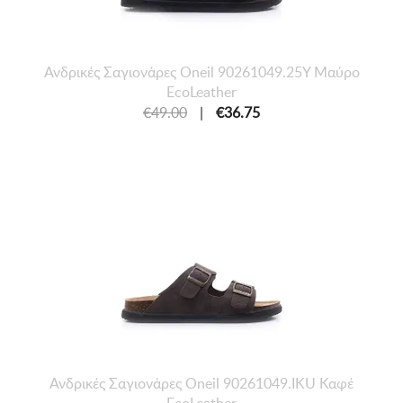
Ανδρικές Σαγιονάρες Oneil 90261049.25Y Μαύρο
EcoLeather
€49.00
|
€36.75
Ανδρικές Σαγιονάρες Oneil 90261049.IKU Καφέ