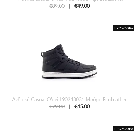
€89.00
|
€49.00
ΠΡΟΣΦΟΡΑ
Ανδρικά Casual O'neill 90243031 Μαύρο EcoLeather
€79.00
|
€45.00
ΠΡΟΣΦΟΡΑ