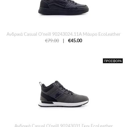
Ανδρικά Casual O'neill 90243024.11A Μάυρο EcoLeather
€79.00
|
€45.00
ΠΡΟΣΦΟΡΑ
Ανδρικά Casual O'neill 90243031 Γκρι EcoLeather