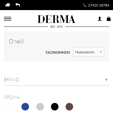
27410 28784
EST. 1975
O'neill
ΤΑΞΙΝΟΜΗΣΗ
BRAND
ΧΡΩΜΑ