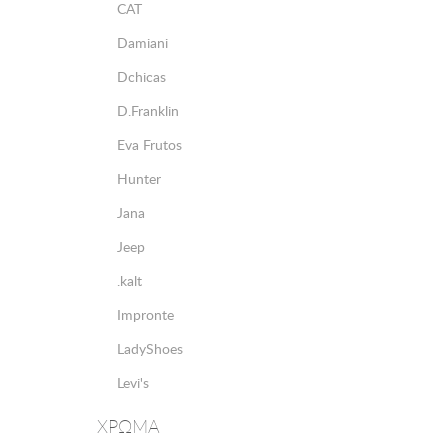
CAT
Damiani
Dchicas
D.Franklin
Eva Frutos
Hunter
Jana
Jeep
.kalt
Impronte
LadyShoes
Levi's
Marco Tozzi
ΧΡΩΜΑ