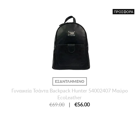
ΠΡΟΣΦΟΡΑ
ΕΞΑΝΤΛΗΜΕΝΟ
Γυναικεία Τσάντα Backpack Hunter 54002407 Μαύρο
EcoLeather
€69.00
|
€56.00