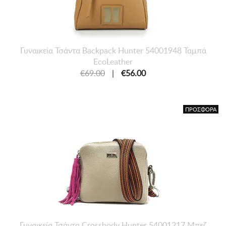
Γυναικεία Τσάντα Backpack Hunter 54001948 Ταμπά
EcoLeather
€69.00
|
€56.00
ΠΡΟΣΦΟΡΑ
Γυναικεία Τσάντα Crossbody Hunter 54001217 Μπεζ