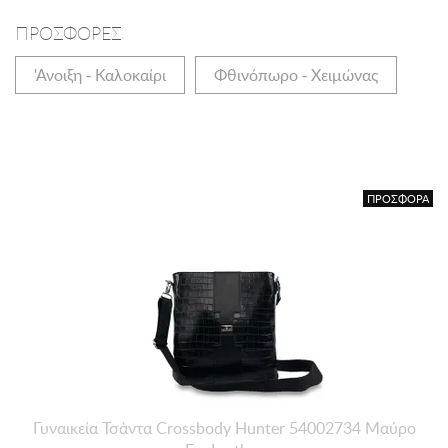
ΠΡΟΣΦΟΡΕΣ
'Ανοιξη - Καλοκαίρι
Φθινόπωρο - Χειμώνας
ΠΡΟΣΦΟΡΑ
Γυναικεία Τσάντα Crossbody Hunter 54002734 Μαύρο