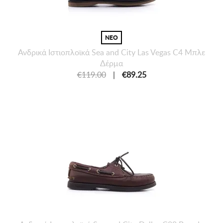
ΝΕΟ
Ανδρικά Ιστιοπλοϊκά Sea and City Las Vegas C4 Μπλε
Δέρμα
€119.00
|
€89.25