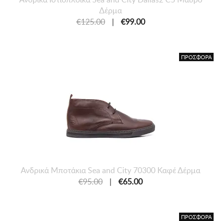
Δέρμα
€125.00
|
€99.00
ΠΡΟΣΦΟΡΑ
Ανδρικά Μποτάκια Sea and City 70300 Καφέ Δέρμα
€95.00
|
€65.00
ΠΡΟΣΦΟΡΑ