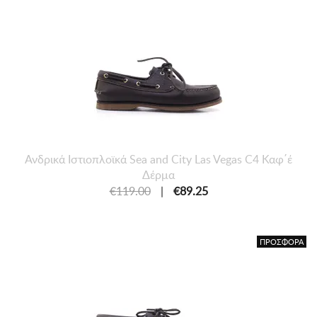
Ανδρικά Ιστιοπλοϊκά Sea and City Las Vegas C4 Καφ΄έ
Δέρμα
€119.00
|
€89.25
ΠΡΟΣΦΟΡΑ