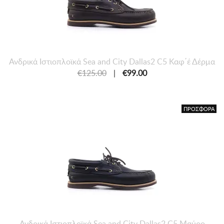
Ανδρικά Ιστιοπλοϊκά Sea and City Dallas2 C5 Καφ΄έ Δέρμα
€125.00
|
€99.00
ΠΡΟΣΦΟΡΑ
Ανδρικά Ιστιοπλοϊκά Sea and City Dallas2 C5 Μαύρο