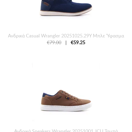
Ανδρικά Casual Wrangler 20251025.29Y Μπλε 'Υφασμα
€79.00
|
€59.25
Ανδρικά Sneakers Wrangler 20251001.JCU Ταμπά