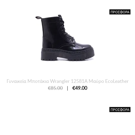
ΠΡΟΣΦΟΡΑ
Γυναικεία Μποτάκια Wrangler 12581A Μαύρο EcoLeather
€85.00
|
€49.00
ΠΡΟΣΦΟΡΑ