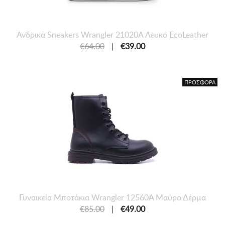
Ανδρικά Sneakers Wrangler 21020A Λευκό EcoLeather
€64.00
|
€39.00
ΠΡΟΣΦΟΡΑ
Γυναικεία Μποτάκια Wrangler 12560A Μαύρο Δέρμα
€85.00
|
€49.00