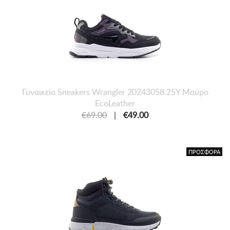
Γυναικεία Sneakers Wrangler 20243058.25Y Μαύρο
EcoLeather
€69.00
|
€49.00
ΠΡΟΣΦΟΡΑ