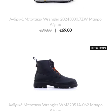
Ανδρικά Μποτάκια Wrangler 20243030.7ZW Μαύρο
Δέρμα
€99.00
|
€69.00
ΠΡΟΣΦΟΡΑ
Ανδρικά Μποτάκια Wrangler WM32051A-062 Μαύρο
Δέρμα