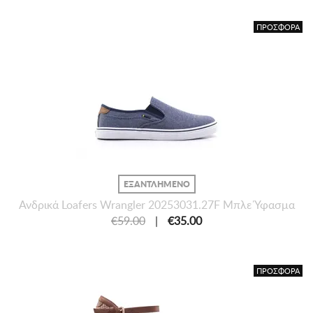
ΠΡΟΣΦΟΡΑ
ΕΞΑΝΤΛΗΜΕΝΟ
Ανδρικά Loafers Wrangler 20253031.27F Μπλε Ύφασμα
€59.00
|
€35.00
ΠΡΟΣΦΟΡΑ