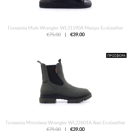
Γυναικεία Mule Wrangler WL31590A Μαύρο EcoLeather
€75.00
|
€39.00
ΠΡΟΣΦΟΡΑ
Γυναικεία Μποτάκια Wrangler WL22601A Χακί EcoLeather
€79.00
|
€39.00