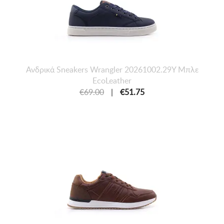
Ανδρικά Sneakers Wrangler 20261002.29Y Μπλε
EcoLeather
€69.00
|
€51.75