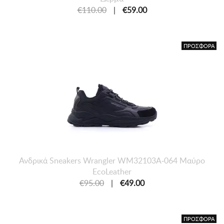
€110.00
|
€59.00
ΠΡΟΣΦΟΡΑ
Ανδρικά Sneakers Wrangler WM32103A-064 Μαύρο
EcoLeather
€95.00
|
€49.00
ΠΡΟΣΦΟΡΑ