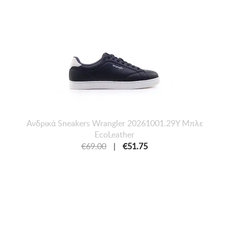
Ανδρικά Sneakers Wrangler 20261001.29Y Μπλε
EcoLeather
€69.00
|
€51.75