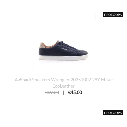
ΠΡΟΣΦΟΡΑ
Ανδρικά Sneakers Wrangler 20251002.29Y Μπλε
EcoLeather
€69.00
|
€45.00
ΠΡΟΣΦΟΡΑ