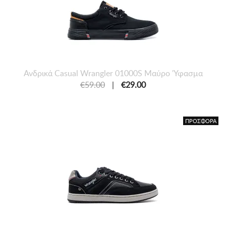
Ανδρικά Casual Wrangler 01000S Μαύρο 'Υφασμα
€59.00
|
€29.00
ΠΡΟΣΦΟΡΑ