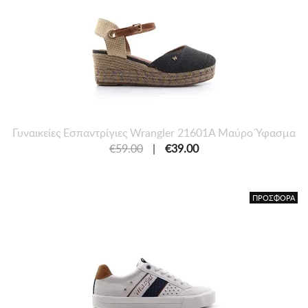
Γυναικείες Εσπαντρίγιες Wrangler 21601A Μαύρο Ύφασμα
€59.00
|
€39.00
ΠΡΟΣΦΟΡΑ