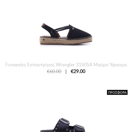
Γυναικείες Εσπαντρίγιες Wrangler 31505A Μαύρο Ύφασμα
€60.00
|
€29.00
ΠΡΟΣΦΟΡΑ