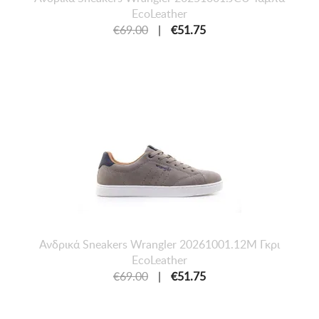
EcoLeather
€69.00
|
€51.75
Ανδρικά Sneakers Wrangler 20261001.12M Γκρι
EcoLeather
€69.00
|
€51.75