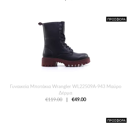
ΠΡΟΣΦΟΡΑ
Γυναικεία Μποτάκια Wrangler WL22509A-943 Μαύρο
Δέρμα
€119.00
|
€49.00
ΠΡΟΣΦΟΡΑ