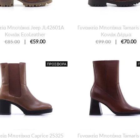
κεία Μποτάκια Jeep JL42601Α
Γυναικεία Mποτάκια Tamari
Κονιάκ EcoLeather
Κονιάκ Δέρμα
|
€59.00
|
€70.00
€85.00
€99.00
ΠΡΟΣΦΟΡΑ
κεία Mποτάκια Caprice 25325
Γυναικεία Mποτάκια Tamari