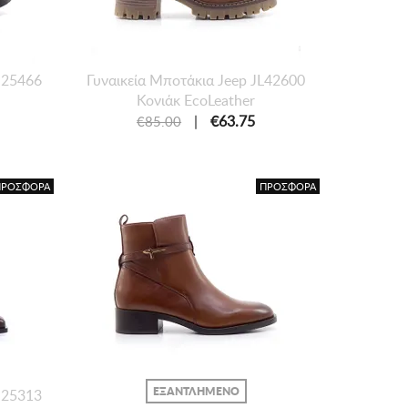
s 25466
Γυναικεία Μποτάκια Jeep JL42600
Κονιάκ EcoLeather
|
€63.75
€85.00
ΠΡΟΣΦΟΡΑ
ΠΡΟΣΦΟΡΑ
ΕΞΑΝΤΛΗΜΕΝΟ
s 25313