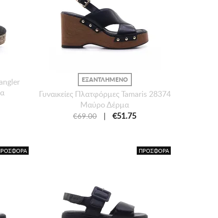
ΕΞΑΝΤΛΗΜΕΝΟ
angler
μα
Γυναικείες Πλατφόρμες Tamaris 28374
Μαύρο Δέρμα
|
€51.75
€69.00
ΠΡΟΣΦΟΡΑ
ΠΡΟΣΦΟΡΑ