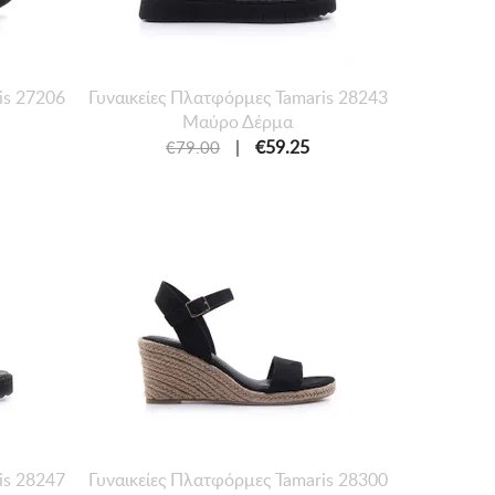
is 27206
Γυναικείες Πλατφόρμες Tamaris 28243
Μαύρο Δέρμα
|
€59.25
€79.00
is 28247
Γυναικείες Πλατφόρμες Tamaris 28300