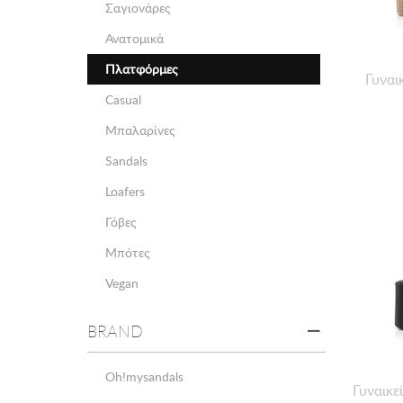
Σαγιονάρες
Ανατομικά
Πλατφόρμες
Γυναι
Casual
Μπαλαρίνες
Sandals
Loafers
Γόβες
Μπότες
Vegan
BRAND
Oh!mysandals
Γυναικε