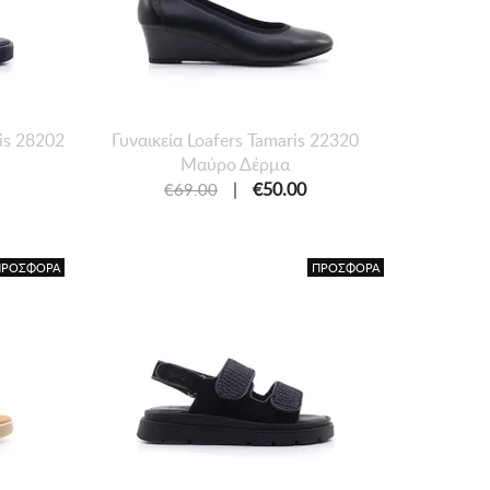
is 28202
Γυναικεία Loafers Tamaris 22320
Μαύρο Δέρμα
|
€50.00
€69.00
ΠΡΟΣΦΟΡΑ
ΠΡΟΣΦΟΡΑ