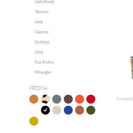
LadyShoes
Tamaris
Jeep
Caprice
Dchicas
Jana
Eva Frutos
Wrangler
ΧΡΩΜΑ
Γυναικε