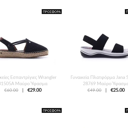
ΠΡΟΣΦΟΡΑ
κείες Εσπαντρίγιες Wrangler
Γυναικεία Πλατφόρμα Jana S
31505A Μαύρο Ύφασμα
28769 Μαύρο Ύφασμ
|
€29.00
|
€25.00
€60.00
€49.00
ΠΡΟΣΦΟΡΑ