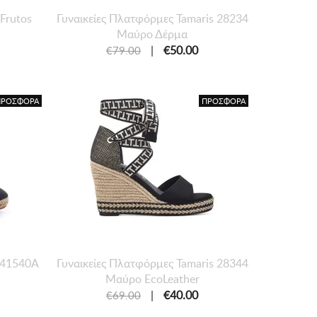
Frutos
Γυναικείες Πλατφόρμες Tamaris 28234
Μαύρο Δέρμα
|
€50.00
€79.00
ΠΡΟΣΦΟΡΑ
ΠΡΟΣΦΟΡΑ
p 41540A
Γυναικείες Πλατφόρμες Tamaris 28344
Μαύρο EcoLeather
|
€40.00
€69.00