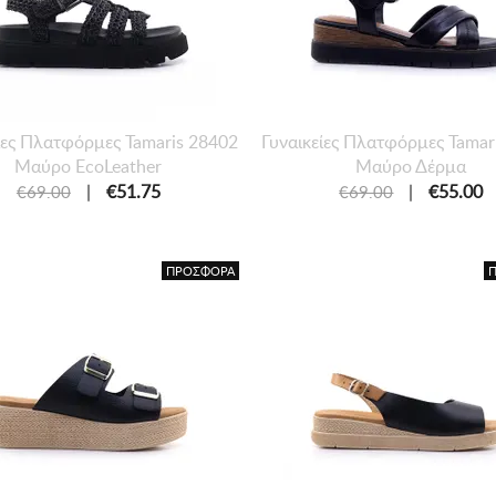
ίες Πλατφόρμες Tamaris 28402
Γυναικείες Πλατφόρμες Tamar
Μαύρο EcoLeather
Μαύρο Δέρμα
|
€51.75
|
€55.00
€69.00
€69.00
ΠΡΟΣΦΟΡΑ