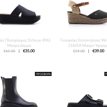
είες Πλατφόρμες Dchicas 4965
Γυναικείες Εσπαντρίγιες Wr
Μαύρο Δέρμα
21601A Μαύρο Ύφασ
|
€35.00
|
€39.00
€65.00
€59.00
ΠΡΟΣΦΟΡΑ