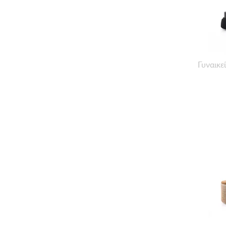
Γυναικε