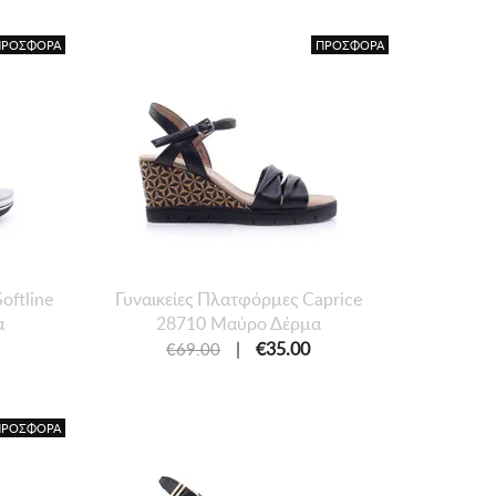
ΠΡΟΣΦΟΡΑ
ΠΡΟΣΦΟΡΑ
oftline
Γυναικείες Πλατφόρμες Caprice
α
28710 Μαύρο Δέρμα
|
€35.00
€69.00
ΠΡΟΣΦΟΡΑ