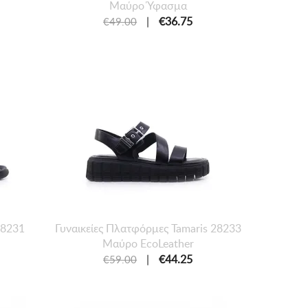
Μαύρο Ύφασμα
|
€36.75
€49.00
28231
Γυναικείες Πλατφόρμες Tamaris 28233
Μαύρο EcoLeather
|
€44.25
€59.00