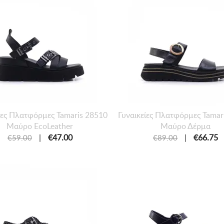
ίες Πλατφόρμες Tamaris 28510
Γυναικείες Πλατφόρμες Tamar
Μαύρο EcoLeather
Μαύρο Δέρμα
|
€47.00
|
€66.75
€59.00
€89.00