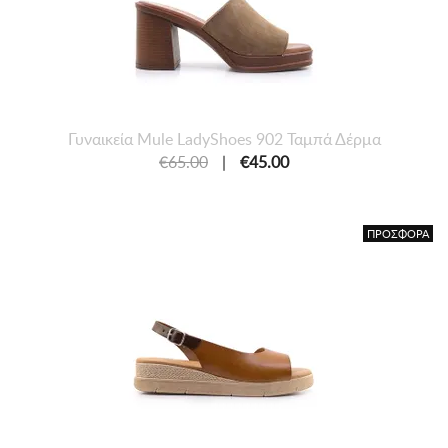
Γυναικεία Mule LadyShoes 902 Ταμπά Δέρμα
€65.00
|
€45.00
ΠΡΟΣΦΟΡΑ