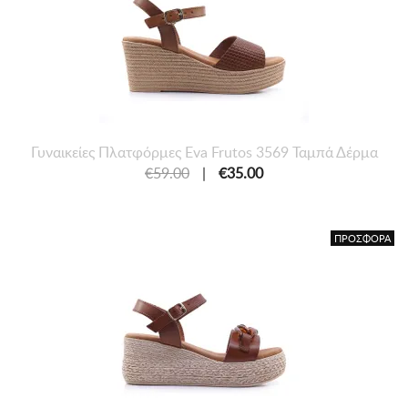
Γυναικείες Πλατφόρμες Eva Frutos 3569 Ταμπά Δέρμα
€59.00
|
€35.00
ΠΡΟΣΦΟΡΑ