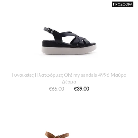
ΠΡΟΣΦΟΡΑ
Γυναικείες Πλατφόρμες Oh! my sandals 4996 Μαύρο
Δέρμα
€65.00
|
€39.00