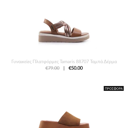
Γυναικείες Πλατφόρμες Tamaris 88707 Ταμπά Δέρμα
€79.00
|
€50.00
ΠΡΟΣΦΟΡΑ