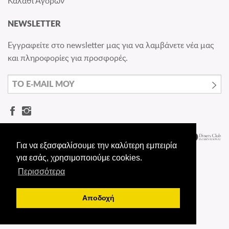
Καλάθι Αγορών
NEWSLETTER
Εγγραφείτε στο newsletter μας για να λαμβάνετε νέα μας
και πληροφορίες για προσφορές.
Για να εξασφαλίσουμε την καλύτερη εμπειρία
για εσάς, χρησιμοποιούμε cookies.
Περισσότερα
© Dermashoes.gr - All rights reserved
Αποδοχή
Handcrafted with ❤ by
Radical Elements