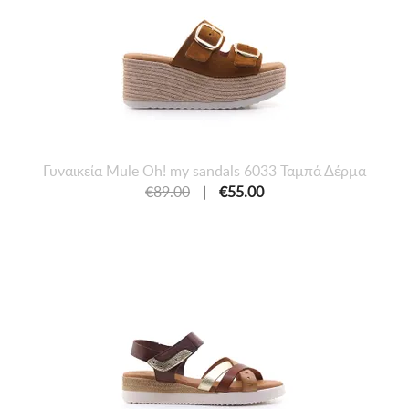
Γυναικεία Mule Oh! my sandals 6033 Ταμπά Δέρμα
€89.00
|
€55.00