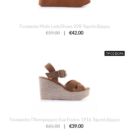
Γυναικεία Mule LadyShoes 028 Ταμπά Δέρμα
€59.00
|
€42.00
ΠΡΟΣΦΟΡΑ
Γυναικείες Πλατφόρμες Eva Frutos 1916 Ταμπά Δέρμα
€65.00
|
€39.00