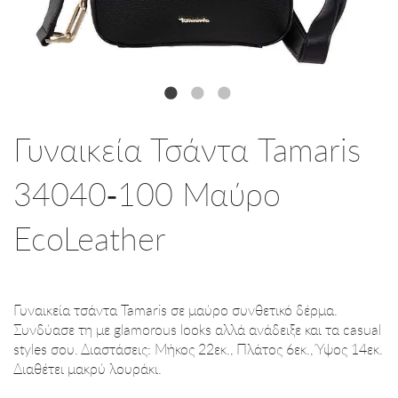
Γυναικεία Τσάντα Tamaris
34040-100 Μαύρο
EcoLeather
Γυναικεία τσάντα Tamaris σε μαύρο συνθετικό δέρμα.
Συνδύασε τη με glamorous looks αλλά ανάδειξε και τα casual
styles σου. Διαστάσεις: Μήκος 22εκ., Πλάτος 6εκ., Ύψος 14εκ.
Διαθέτει μακρύ λουράκι.