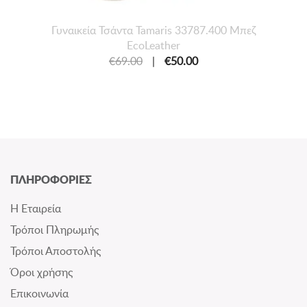
Γυναικεία Τσάντα Tamaris 33787.400 Μπεζ
EcoLeather
€69.00
|
€50.00
ΠΛΗΡΟΦΟΡΙΕΣ
Η Εταιρεία
Τρόποι Πληρωμής
Τρόποι Αποστολής
Όροι χρήσης
Επικοινωνία