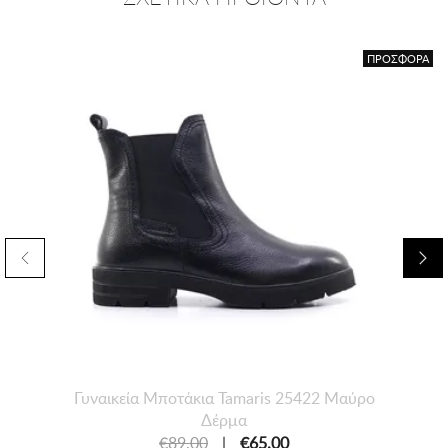
ΠΡΟΣΦΟΡΑ
Γυναικεία Mποτάκια Tamaris 25422 Μαύρο
Δέρμα
€89.00
|
€65.00