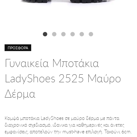
ΠΡΟΣΦΟΡΑ
Γυναικεία Μποτάκια
LadyShoes 2525 Μαύρο
Δέρμα
Κομψά μποτάκια LadyShoes σε μαύρο δέρμα με πάντα
διαχρονικό σχεδιασμό, ιδανικα για καθημερινές και άνετες
εμφανίσεις, αποτελούν την must-have επιλογή. Τακούνι 6cm.