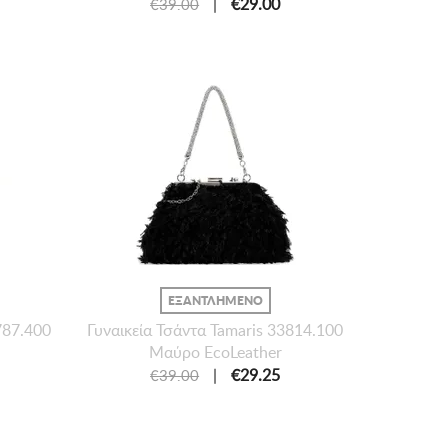
|
€29.00
€39.00
ΕΞΑΝΤΛΗΜΕΝΟ
787.400
Γυναικεία Τσάντα Tamaris 33814.100
Μαύρο EcoLeather
|
€29.25
€39.00