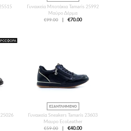
 25515
Γυναικεία Mποτάκια Tamaris 25992
Μαύρο Δέρμα
|
€70.00
€99.00
ΠΡΟΣΦΟΡΑ
ΕΞΑΝΤΛΗΜΕΝΟ
s 25026
Γυναικεία Sneakers Tamaris 23603
Μαυρο EcoLeather
|
€40.00
€59.00