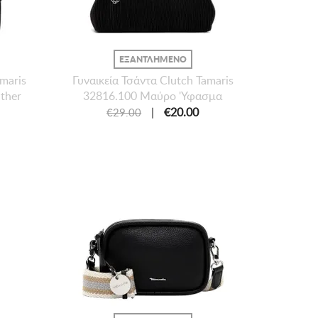
ΕΞΑΝΤΛΗΜΕΝΟ
amaris
Γυναικεία Τσάντα Clutch Tamaris
ther
32816.100 Μαύρο 'Υφασμα
|
€20.00
€29.00