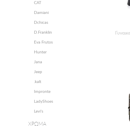
CAT
Damiani
Dchicas
D.Franklin
Γυναικ
Eva Frutos
Hunter
Jana
Jeep
.kalt
Impronte
LadyShoes
Levi's
Marco Tozzi
ΧΡΩΜΑ