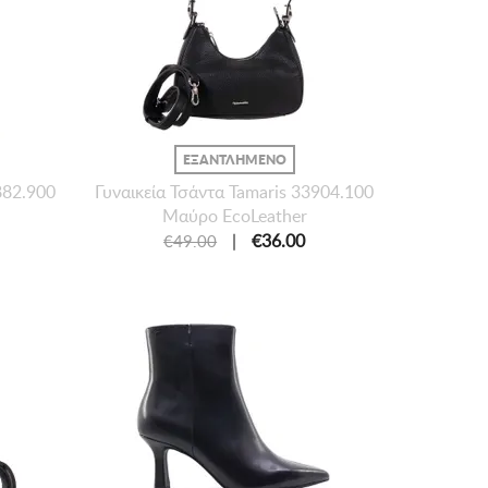
ΕΞΑΝΤΛΗΜΕΝΟ
882.900
Γυναικεία Τσάντα Tamaris 33904.100
Μαύρο EcoLeather
|
€36.00
€49.00