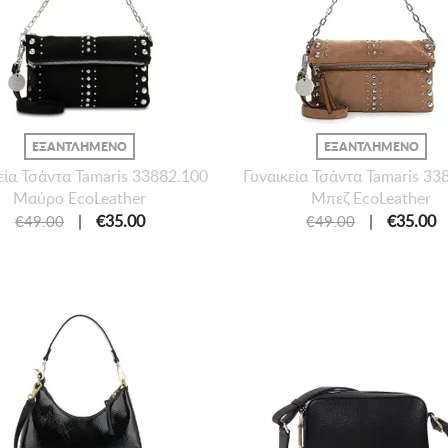
ΕΞΑΝΤΛΗΜΕΝΟ
ΕΞΑΝΤΛΗΜΕΝΟ
εία Τσάντα Tamaris 33882.100
Γυναικεία Τσάντα Tamaris 33
Μαύρο EcoLeather
Μπεζ EcoLeather
|
€35.00
|
€35.00
€49.00
€49.00