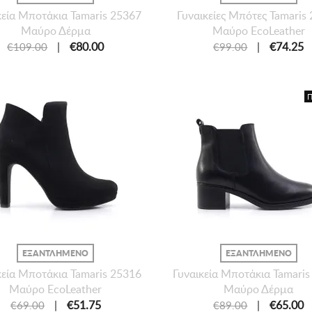
κεία Mποτάκια Tamaris 25367
Γυναικείες Mπότες Tamaris
Μαύρο Δέρμα
Μαύρο EcoLeather
|
€80.00
|
€74.25
€109.00
€99.00
ΕΞΑΝΤΛΗΜΕΝΟ
ΕΞΑΝΤΛΗΜΕΝΟ
κεία Μποτάκια Tamaris 25316
Γυναικεία Mποτάκια Tamari
Μαύρο EcoLeather
Μαύρο Δέρμα
|
€51.75
|
€65.00
€69.00
€89.00