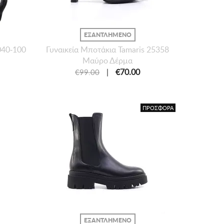
ΕΞΑΝΤΛΗΜΕΝΟ
040-100
Γυναικεία Mποτάκια Tamaris 25358
Μαύρο Δέρμα
|
€70.00
€99.00
ΠΡΟΣΦΟΡΑ
ΕΞΑΝΤΛΗΜΕΝΟ