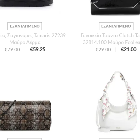
ΕΞΑΝΤΛΗΜΕΝΟ
ΕΞΑΝΤΛΗΜΕΝΟ
είες Σαγιονάρες Tamaris 27239
Γυναικεία Τσάντα Clutch T
Μαύρο Δέρμα
32814.100 Μαύρο EcoLea
|
€59.25
|
€21.00
€79.00
€29.00