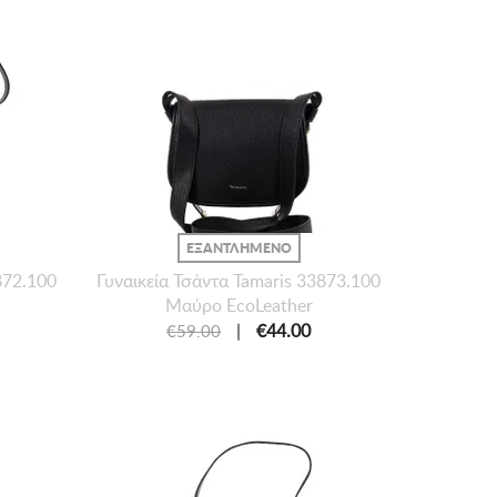
ΕΞΑΝΤΛΗΜΕΝΟ
872.100
Γυναικεία Τσάντα Tamaris 33873.100
Μαύρο EcoLeather
|
€44.00
€59.00