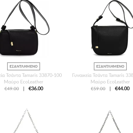
ΕΞΑΝΤΛΗΜΕΝΟ
ΕΞΑΝΤΛΗΜΕΝΟ
εία Τσάντα Tamaris 33870-100
Γυναικεία Τσάντα Tamaris 33
Μαύρο EcoLeather
Μαύρο EcoLeather
|
€36.00
|
€44.00
€49.00
€59.00